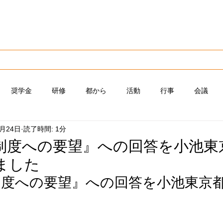
支える
家庭の会
ついて
各種情報
会員専用
奨学金
研修
都から
活動
行事
会議
2月24日
読了時間: 1分
制度への要望』への回答を小池東
ました
制度への要望』への回答を小池東京