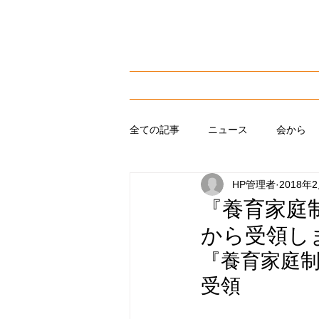
​子どもを育て、子どもの未来を
NPO法人 東京養育
ホーム
私たちに
全ての記事
ニュース
会から
HP管理者
2018年
『養育家庭
から受領し
『養育家庭
受領