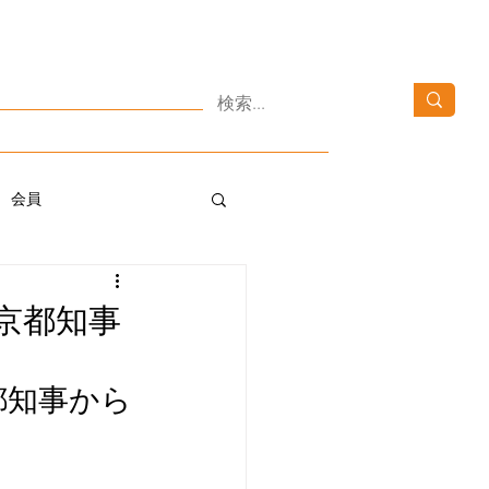
03-3371-4152
​Tokyo里親netについて​
03-6820-1152
会へのお問い合わせ
10：00～16:00 [土・日・祝日を除く]
ニュース
お問い合わせ
会員
京都知事
都知事から