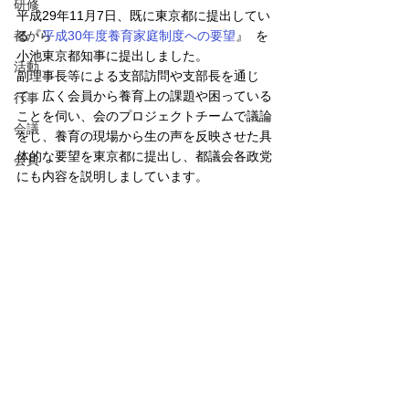
研修
平成29年11月7日、既に東京都に提出してい
都から
る『
平成30年度養育家庭制度への要望
』  を
小池東京都知事に提出しました。
活動
副理事長等による支部訪問や支部長を通じ
て、広く会員から養育上の課題や困っている
行事
ことを伺い、会のプロジェクトチームで議論
会議
をし、養育の現場から生の声を反映させた具
体的な要望を東京都に提出し、都議会各政党
会員
にも内容を説明しましています。