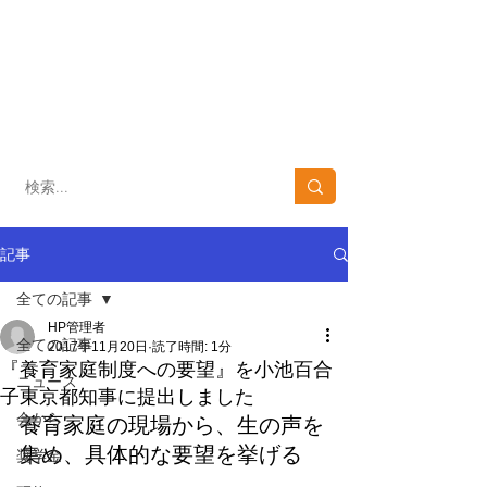
​子どもを育て、子どもの未来を支える
NPO法人 東京養育家庭の会
​Tokyo里親netにつ
会へのお問い合わせ
いて​
03-3371-4152
03-6820-1152
10：00～16:00 [土・日・祝日を除く]
記事
全ての記事
HP管理者
全ての記事
2017年11月20日
読了時間: 1分
『養育家庭制度への要望』を小池百合
ニュース
子東京都知事に提出しました
会から
養育家庭の現場から、生の声を
集め、具体的な要望を挙げる
奨学金