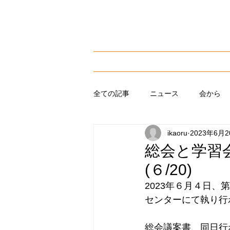
​子どもを育て、子どもの未来を
NPO法人 東京養育
ホーム
私たちに
全ての記事
ニュース
会から
ikaoru
2023年6月
総会と学習
(６/20)
2023年６月４日
センターにて執り行
総会議案書、同日行