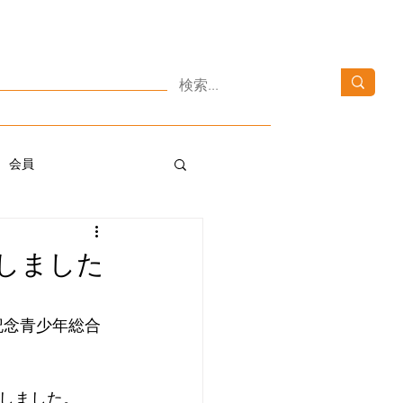
03-3371-4152
​Tokyo里親netについて​
03-6820-1152
会へのお問い合わせ
10：00～16:00 [土・日・祝日を除く]
ニュース
お問い合わせ
会員
しました
記念青少年総合
しました。