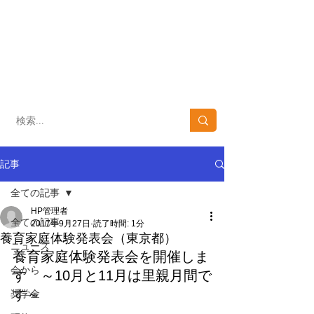
​子どもを育て、子どもの未来を支える
NPO法人 東京養育家庭の会
​Tokyo里親netにつ
会へのお問い合わせ
いて​
03-3371-4152
03-6820-1152
10：00～16:00 [土・日・祝日を除く]
記事
全ての記事
HP管理者
全ての記事
2017年9月27日
読了時間: 1分
養育家庭体験発表会（東京都）
ニュース
養育家庭体験発表会を開催しま
会から
す　～10月と11月は里親月間で
す～
奨学金