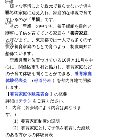
研修
　様々な事情により親元で暮らせない子供を
都から
自らの家庭に迎え入れ、家庭的な環境で育て
ているのが「
里親
」です。
活動
　その「里親」の中でも、養子縁組を目的と
行事
せずに子供を育てている家庭を「
養育家庭
」
と呼びます。、東京都では一人でも多くの子
会議
供が養育家庭のもとで育つよう、制度周知に
努めています。
会員
　里親月間と位置づけている10月と11月を中
心に、関係区市町村と協力し、養育家庭など
の子育て体験を聞くことができる、
養育家庭
体験発表会
  （
報道発表
 ）を都内各地で開催
します。
【
養育家庭体験発表会
 】の概要
詳細は
チラシ
 をご覧ください。
1　内容（各会場により内容は異なりま
す。）
　（1）養育家庭制度の説明
　（2）養育家庭として子供を養育した経験
のある方からの体験発表