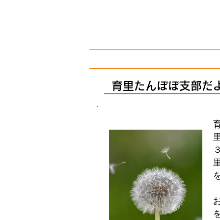
​子どもを育て、子どもの未来を
NPO法人 東京養育
ホーム
私たちに
育里たんぽぽ支部だ