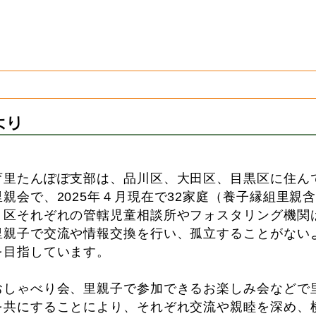
支える
家庭の会
ついて
各種情報
会員専用
より
育里たんぽぽ支部は、品川区、大田区、目黒区に住ん
里親会で、2025年４月現在で32家庭（養子縁組里親
​３区それぞれの管轄児童相談所やフォスタリング機関
里親子で交流や情報交換を行い、孤立することがない
を目指しています。
おしゃべり会、里親子で参加できるお楽しみ会などで
を共にすることにより、それぞれ交流や親睦を深め、