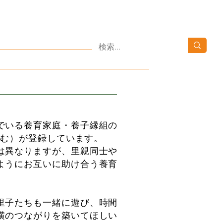
03-3371-4152
​Tokyo里親netについて​
03-6820-1152
会へのお問い合わせ
10：00～16:00 [土・日・祝日を除く]
ニュース
お問い合わせ
でいる養育家庭・養子縁組の
含む）が登録しています。
は異なりますが、里親同士や
ようにお互いに助け合う養育
里子たちも一緒に遊び、時間
横のつながりを築いてほしい