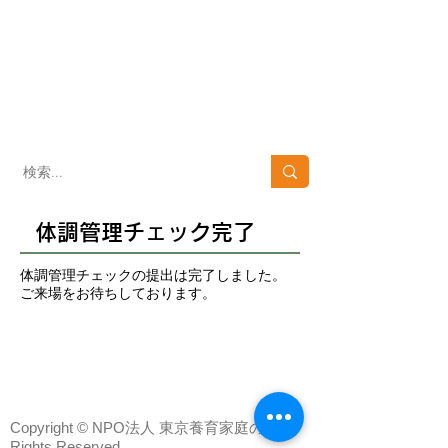
​子どもを育て、子どもの未来を支える
NPO法人 東京養育家庭の会
​Tokyo里親netにつ
会へのお問い合わせ
いて​
03-3371-4152
03-6820-1152
10：00～16:00 [土・日・祝日を除く]
体調管理チェック完了
体調管理チェックの提出は完了しました。
​ご来場をお待ちしております。
Copyright © NPO法人 東京養育家庭の会 All
Rights Reserved.