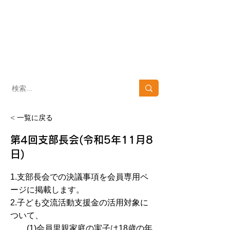
​子どもを育て、子どもの未来を支える
NPO法人 東京養育家庭の会
​Tokyo里親netにつ
会へのお問い合わせ
いて​
03-3371-4152
03-6820-1152
10：00～16:00 [土・日・祝日を除く]
< 一覧に戻る
第4回支部長会(令和5年11月8
日)
1.支部長会での決議事項を会員専用ペ
ージに掲載します。
2.子ども交流活動支援金の活用対象に
ついて、
(1)会員里親家庭の実子は18歳の年